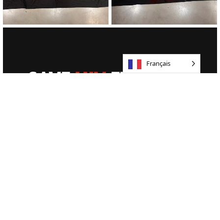
Français
SAVE
HIV
FUNDING
Courriel
(Obligatoire)
En m'inscrivant à la newsletter, j'accepte de recevoir des e-mails de la part de PrEP4All, Inc. et de la Save HIV Funding
».
À PROPOS
FAIRE UN DON
SAVE HIV FUNDING