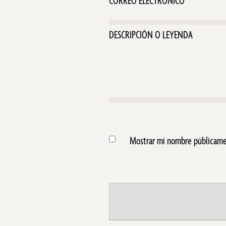
electrónico
(Obligato
Mensaje/Capítulo
MOSTRAR
Mostrar mi nombre públicame
MI
NOMBRE
PÚBLICAMENTE.