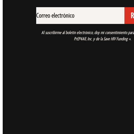
Correo
electrónico
(Obl
Al suscribirme al boletín electrónico, doy mi consentimiento para 
PrEP4All, Inc. y de la Save HIV Funding ».